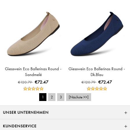
Giesswein Eco Ballerinas Round -
Giesswein Eco Ballerinas Round -
Sandmelé
Dk.Blau
€72.47
€72.47
€120.79
€120.79
1
2
3
[Nächste >>]
UNSER UNTERNEHMEN
KUNDENSERVICE