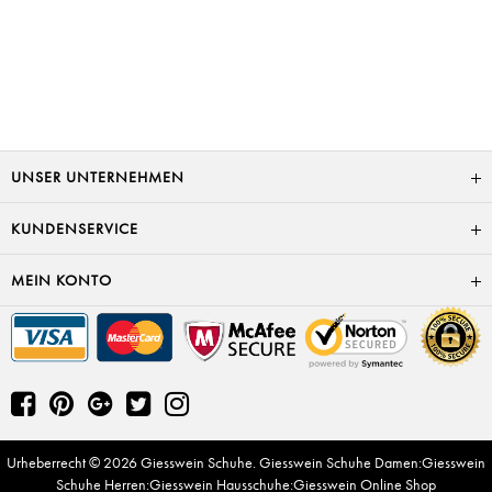
UNSER UNTERNEHMEN
KUNDENSERVICE
MEIN KONTO
Urheberrecht © 2026
Giesswein Schuhe
.
Giesswein Schuhe Damen
:
Giesswein
Schuhe Herren
:
Giesswein Hausschuhe
:
Giesswein Online Shop