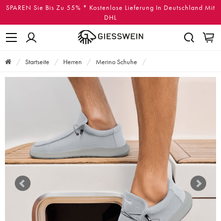
SPAREN Sie Bis Zu 55% * Kostenlose Lieferung In Deutschland Mit
DHL
Startseite
Herren
Merino Schuhe