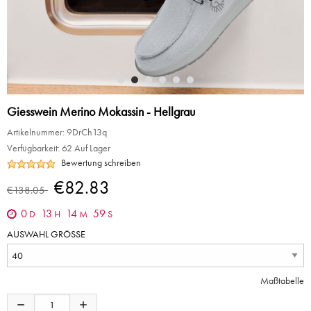
Giesswein Merino Mokassin - Hellgrau
Artikelnummer:
9DrCh13q
Verfügbarkeit:
62 Auf Lager
Bewertung schreiben
€82.83
€138.05
0
13
14
59
D
H
M
S
AUSWAHL GRÖSSE
Maßtabelle