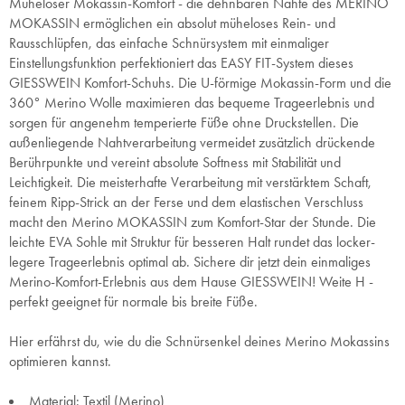
Müheloser Mokassin-Komfort - die dehnbaren Nähte des MERINO
MOKASSIN ermöglichen ein absolut müheloses Rein- und
Rausschlüpfen, das einfache Schnürsystem mit einmaliger
Einstellungsfunktion perfektioniert das EASY FIT-System dieses
GIESSWEIN Komfort-Schuhs. Die U-förmige Mokassin-Form und die
360° Merino Wolle maximieren das bequeme Trageerlebnis und
sorgen für angenehm temperierte Füße ohne Druckstellen. Die
außenliegende Nahtverarbeitung vermeidet zusätzlich drückende
Berührpunkte und vereint absolute Softness mit Stabilität und
Leichtigkeit. Die meisterhafte Verarbeitung mit verstärktem Schaft,
feinem Ripp-Strick an der Ferse und dem elastischen Verschluss
macht den Merino MOKASSIN zum Komfort-Star der Stunde. Die
leichte EVA Sohle mit Struktur für besseren Halt rundet das locker-
legere Trageerlebnis optimal ab. Sichere dir jetzt dein einmaliges
Merino-Komfort-Erlebnis aus dem Hause GIESSWEIN! Weite H -
perfekt geeignet für normale bis breite Füße.
Hier erfährst du, wie du die Schnürsenkel deines Merino Mokassins
optimieren kannst.
Material: Textil (Merino)