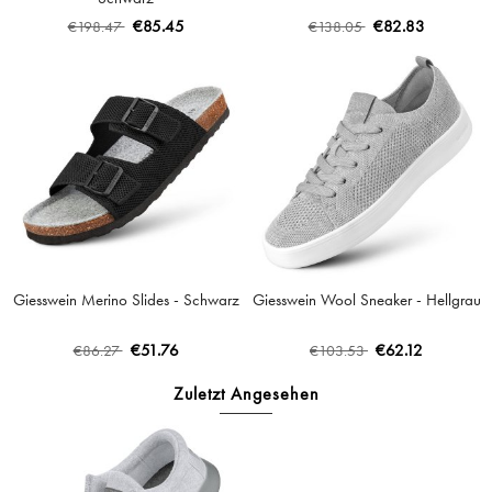
€85.45
€82.83
€198.47
€138.05
Giesswein Merino Slides - Schwarz
Giesswein Wool Sneaker - Hellgrau
€51.76
€62.12
€86.27
€103.53
Zuletzt Angesehen