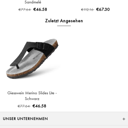
Sandmelé
€46.58
€67.30
€77.64
€112.16
Zuletzt Angesehen
Giesswein Merino Slides Lite -
Schwarz
€46.58
€77.64
UNSER UNTERNEHMEN