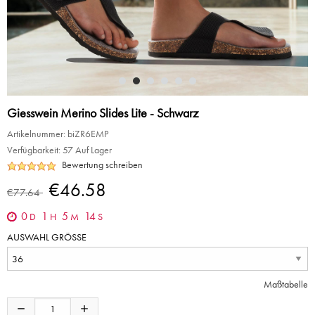
Giesswein Merino Slides Lite - Schwarz
Artikelnummer:
biZR6EMP
Verfügbarkeit:
57 Auf Lager
Bewertung schreiben
€46.58
€77.64
0
1
5
14
D
H
M
S
AUSWAHL GRÖSSE
Maßtabelle