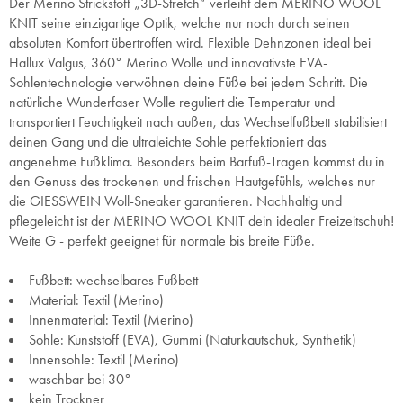
Der Merino Strickstoff „3D-Stretch“ verleiht dem MERINO WOOL
KNIT seine einzigartige Optik, welche nur noch durch seinen
absoluten Komfort übertroffen wird. Flexible Dehnzonen ideal bei
Hallux Valgus, 360° Merino Wolle und innovativste EVA-
Sohlentechnologie verwöhnen deine Füße bei jedem Schritt. Die
natürliche Wunderfaser Wolle reguliert die Temperatur und
transportiert Feuchtigkeit nach außen, das Wechselfußbett stabilisiert
deinen Gang und die ultraleichte Sohle perfektioniert das
angenehme Fußklima. Besonders beim Barfuß-Tragen kommst du in
den Genuss des trockenen und frischen Hautgefühls, welches nur
die GIESSWEIN Woll-Sneaker garantieren. Nachhaltig und
pflegeleicht ist der MERINO WOOL KNIT dein idealer Freizeitschuh!
Weite G - perfekt geeignet für normale bis breite Füße.
Fußbett: wechselbares Fußbett
Material: Textil (Merino)
Innenmaterial: Textil (Merino)
Sohle: Kunststoff (EVA), Gummi (Naturkautschuk, Synthetik)
Innensohle: Textil (Merino)
waschbar bei 30°
kein Trockner