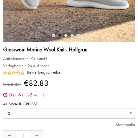
Giesswein Merino Wool Knit - Hellgrau
Artikelnummer:
lK4jMtmH
Verfügbarkeit:
24 Auf Lager
Bewertung schreiben
€82.83
€138.05
0
6
52
1
D
H
M
S
AUSWAHL GRÖSSE
Maßtabelle