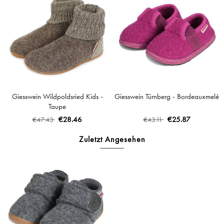
Giesswein Wildpoldsried Kids -
Giesswein Türnberg - Bordeauxmelé
Taupe
€28.46
€25.87
€47.43
€43.11
Zuletzt Angesehen