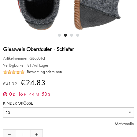
Giesswein Oberstaufen - Schiefer
Artikelnummer:
QLqc0Tct
Verfügbarkeit:
81 Auf Lager
Bewertung schreiben
€24.83
€41.39
0
16
44
53
D
H
M
S
KINDER GRÖSSE
Maßtabelle