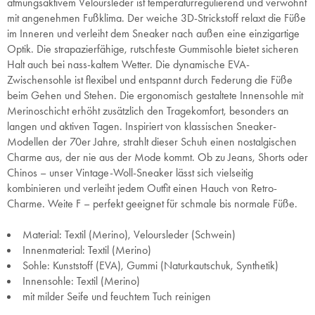
atmungsaktivem Veloursleder ist temperaturregulierend und verwöhnt
mit angenehmen Fußklima. Der weiche 3D-Strickstoff relaxt die Füße
im Inneren und verleiht dem Sneaker nach außen eine einzigartige
Optik. Die strapazierfähige, rutschfeste Gummisohle bietet sicheren
Halt auch bei nass-kaltem Wetter. Die dynamische EVA-
Zwischensohle ist flexibel und entspannt durch Federung die Füße
beim Gehen und Stehen. Die ergonomisch gestaltete Innensohle mit
Merinoschicht erhöht zusätzlich den Tragekomfort, besonders an
langen und aktiven Tagen. Inspiriert von klassischen Sneaker-
Modellen der 70er Jahre, strahlt dieser Schuh einen nostalgischen
Charme aus, der nie aus der Mode kommt. Ob zu Jeans, Shorts oder
Chinos – unser Vintage-Woll-Sneaker lässt sich vielseitig
kombinieren und verleiht jedem Outfit einen Hauch von Retro-
Charme. Weite F – perfekt geeignet für schmale bis normale Füße.
Material: Textil (Merino), Veloursleder (Schwein)
Innenmaterial: Textil (Merino)
Sohle: Kunststoff (EVA), Gummi (Naturkautschuk, Synthetik)
Innensohle: Textil (Merino)
mit milder Seife und feuchtem Tuch reinigen