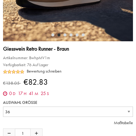
Giesswein Retro Runner - Braun
Artikelnummer:
BwhpMV1m
Verfügbarkeit:
76 Auf Lager
Bewertung schreiben
€82.83
€138.05
0
17
41
25
D
H
M
S
AUSWAHL GRÖSSE
Maßtabelle