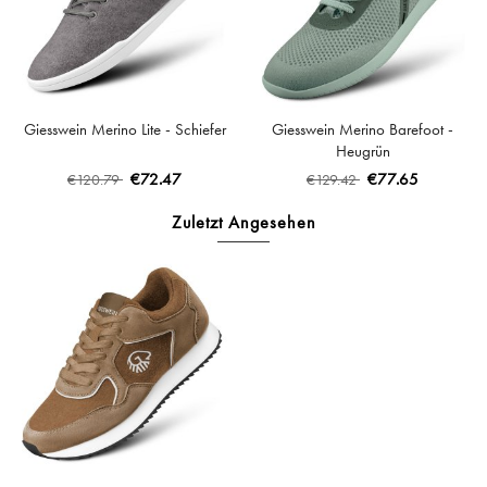
Giesswein Merino Lite - Schiefer
Giesswein Merino Barefoot -
Heugrün
€72.47
€77.65
€120.79
€129.42
Zuletzt Angesehen